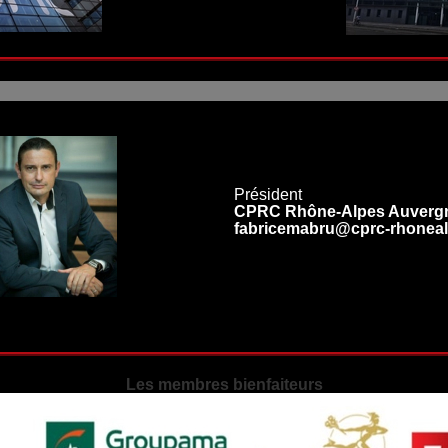
Fabrice MABRU
Président
CPRC Rhône-Alpes Auverg
fabricemabru@cprc-rhoneal
Les membres bienfaiteurs