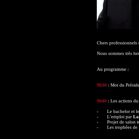
Chers professionnels d
Nous sommes très heu
Au programme :
9h30
: Mot du Prési
9h40
: Les actions d
- Le bachelor et 
- L’emploi par
La
- Projet de salon te
- Les trophées de la